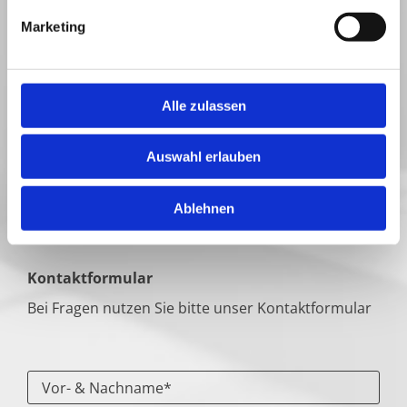
Marketing
Telefon:
+49 (0)8935757450
Telefax: +49 (0)8935757434
E-Mail:
info@mydomus.de
Alle zulassen
Bitte beachten Sie unsere
Datenschutzbestimmungen
.
Auswahl erlauben
Ablehnen
Makler
Bauträger
Kontaktformular
Bei Fragen nutzen Sie bitte unser Kontaktformular