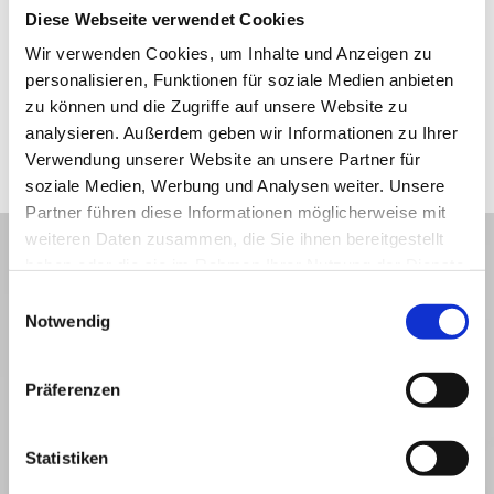
Diese Webseite verwendet Cookies
Wir verwenden Cookies, um Inhalte und Anzeigen zu
personalisieren, Funktionen für soziale Medien anbieten
zu können und die Zugriffe auf unsere Website zu
analysieren. Außerdem geben wir Informationen zu Ihrer
Verwendung unserer Website an unsere Partner für
soziale Medien, Werbung und Analysen weiter. Unsere
Partner führen diese Informationen möglicherweise mit
weiteren Daten zusammen, die Sie ihnen bereitgestellt
haben oder die sie im Rahmen Ihrer Nutzung der Dienste
gesammelt haben.
Unsere Kontaktdaten
Einwilligungsauswahl
Notwendig
Hier finden Sie schnell alle Kontaktdaten
Präferenzen
mydomus GmbH
Hirtenweg 5
Statistiken
82041 Deisenhofen