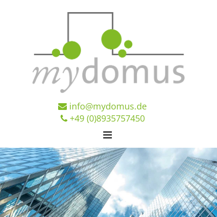
Zum Inhalt springen
info@mydomus.de

+49 (0)8935757450
